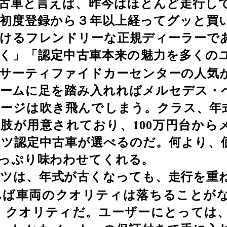
古車と言えば、昨今はほとんど走行し
初度登録から
３
年以上経ってグッと買
けるフレンドリーな正規ディーラーで
く」「認定中古車本来の魅力を多くの
サーティファイドカーセンターの人気
ームに足を踏み入れればメルセデス・
ージは吹き飛んでしまう。クラス、年
択肢が用意されており、
100
万円台から
ツ認定中古車が選べるのだ。何より、
っぷり味わわせてくれる。
ツは、年式が古くなっても、走行を重
れば車両のクオリティは落ちることが
 クオリティだ。ユーザーにとっては