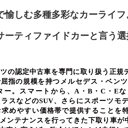
で愉しむ多種多彩なカーライフ
サーティファイドカーと言う選
ツの認定中古車を専門に取り扱う正規
屈指の規模を持つメルセデス・ベンツ
ター。スマートから
、
A
・
B
・
C
・
E
な
クラスなどの
SUV
、さらにスポーツモ
お求めやすい価格帯で提供することを
メンテナンスを行ってきた下取り車が