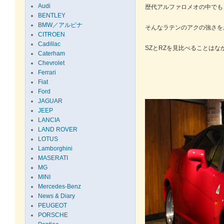
Audi
歴代アルファロメオの中でも
BENTLEY
BMW／アルピナ
そんなラテンのアクの強さを
CITROEN
Cadillac
SZとRZを見比べることは
Caterham
Chevrolet
Ferrari
Fiat
Ford
JAGUAR
JEEP
LANCIA
LAND ROVER
LOTUS
Lamborghini
MASERATI
MG
MINI
Mercedes-Benz
News & Diary
PEUGEOT
PORSCHE