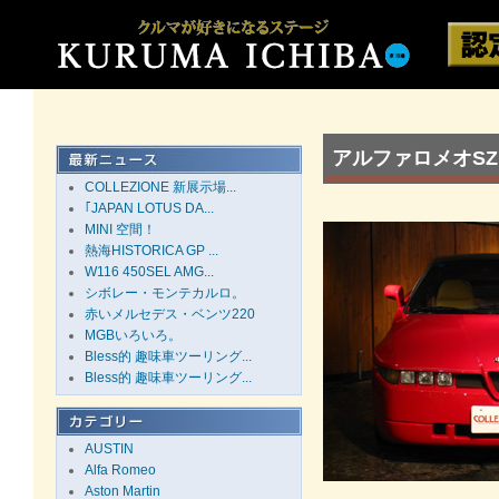
アルファロメオS
COLLEZIONE 新展示場...
｢JAPAN LOTUS DA...
MINI 空間！
熱海HISTORICA GP ...
W116 450SEL AMG...
シボレー・モンテカルロ。
赤いメルセデス・ベンツ220
MGBいろいろ。
Bless的 趣味車ツーリング...
Bless的 趣味車ツーリング...
AUSTIN
Alfa Romeo
Aston Martin