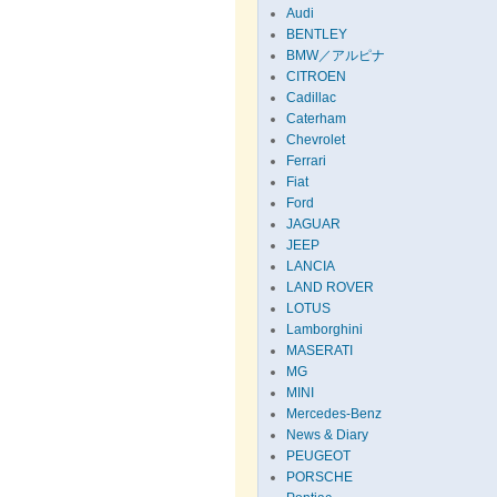
Audi
BENTLEY
BMW／アルピナ
CITROEN
Cadillac
Caterham
Chevrolet
Ferrari
Fiat
Ford
JAGUAR
JEEP
LANCIA
LAND ROVER
LOTUS
Lamborghini
MASERATI
MG
MINI
Mercedes-Benz
News & Diary
PEUGEOT
PORSCHE