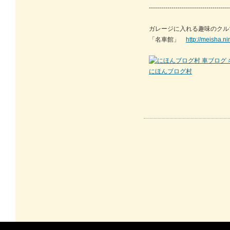
---------------------------------------
ガレージに入れる趣味のクル
「名車館」
http://meisha.n
にほんブログ村