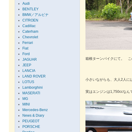
Audi
BENTLEY
BMW／アルピナ
CITROEN
Cadillac
Caterham
Chevrolet
Ferrari
Fiat
Ford
箱根ターンパイクにて。 こ
JAGUAR
JEEP
LANCIA
LAND ROVER
小さいながらも、大人2人に
LOTUS
Lamborghini
実はエンジンは1,750cc
MASERATI
MG
MINI
Mercedes-Benz
News & Diary
PEUGEOT
PORSCHE