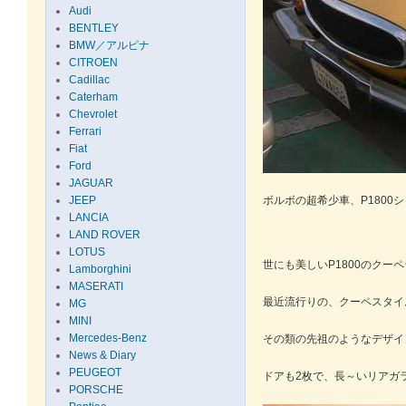
Audi
BENTLEY
BMW／アルピナ
CITROEN
Cadillac
Caterham
Chevrolet
Ferrari
Fiat
Ford
JAGUAR
JEEP
ボルボの超希少車、P1800シ
LANCIA
LAND ROVER
LOTUS
世にも美しいP1800のク
Lamborghini
MASERATI
最近流行りの、クーペスタイ
MG
MINI
Mercedes-Benz
その類の先祖のようなデザイ
News & Diary
PEUGEOT
ドアも2枚で、長～いリアガ
PORSCHE