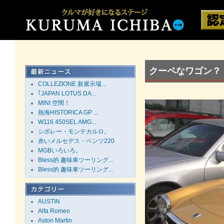
クーペなワゴン？ 
COLLEZIONE 新展示場...
｢JAPAN LOTUS DA...
MINI 空間！
熱海HISTORICA GP ...
W116 450SEL AMG...
シボレー・モンテカルロ。
赤いメルセデス・ベンツ220
MGBいろいろ。
Bless的 趣味車ツーリング...
Bless的 趣味車ツーリング...
AUSTIN
Alfa Romeo
Aston Martin