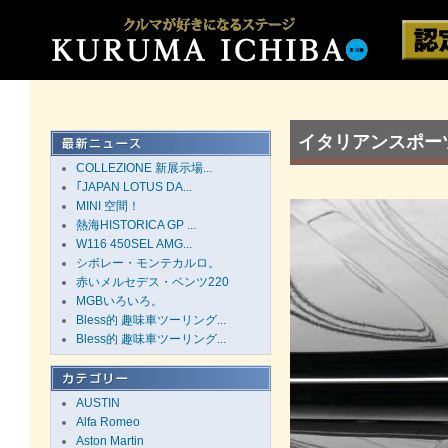
イタリアンスポーツ
COLLEZIONE 新展示場...
｢JAPAN LOTUS DA...
MINI 空間！
熱海HISTORICA GP ...
W116 450SEL AMG...
シボレー・モンテカルロ。
赤いメルセデス・ベンツ220
MGBいろいろ。
Bless的 趣味車ツーリング...
Bless的 趣味車ツーリング...
AUSTIN
Alfa Romeo
Aston Martin