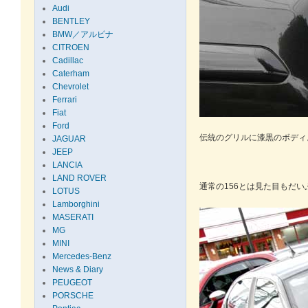
Audi
BENTLEY
BMW／アルピナ
CITROEN
Cadillac
Caterham
Chevrolet
Ferrari
Fiat
Ford
伝統のグリルに漆黒のボディ。
JAGUAR
JEEP
LANCIA
LAND ROVER
通常の156とは見た目もだ
LOTUS
Lamborghini
MASERATI
MG
MINI
Mercedes-Benz
News & Diary
PEUGEOT
PORSCHE