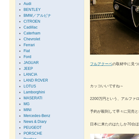
Audi
BENTLEY
BMW／アルピナ
CITROEN
Cadillac
Caterham
Chevrolet
Ferrari
Fiat
Ford
JAGUAR
フルアクーペ
の取材中に見つ
JEEP
LANCIA
LAND ROVER
カッコいいですね～
LOTUS
Lamborghini
MASERATI
2200万円という、アルフ
MG
MINI
予約が殺到して早々に完売と
Mercedes-Benz
News & Diary
日本に来たのはたしか70台
PEUGEOT
PORSCHE