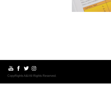
CopyRights A&I All Rights Reserved.