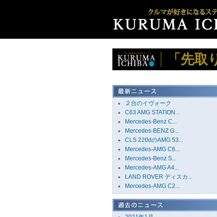
「先取
２台のイヴォーク
C63 AMG STATION...
Mercedes-Benz C...
Mercedes-BENZ G...
CLS 220dのAMG 53...
Mercedes-AMG C6...
Mercedes-Benz S...
Mercedes-AMG A4...
LAND ROVER ディスカ...
Mercedes-AMG C2...