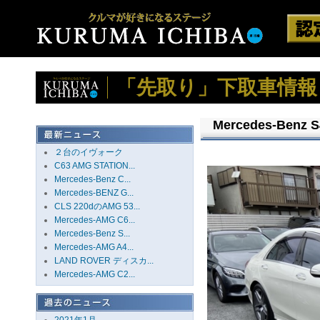
「先取り」下取車情報
Mercedes-Benz 
２台のイヴォーク
C63 AMG STATION...
Mercedes-Benz C...
Mercedes-BENZ G...
CLS 220dのAMG 53...
Mercedes-AMG C6...
Mercedes-Benz S...
Mercedes-AMG A4...
LAND ROVER ディスカ...
Mercedes-AMG C2...