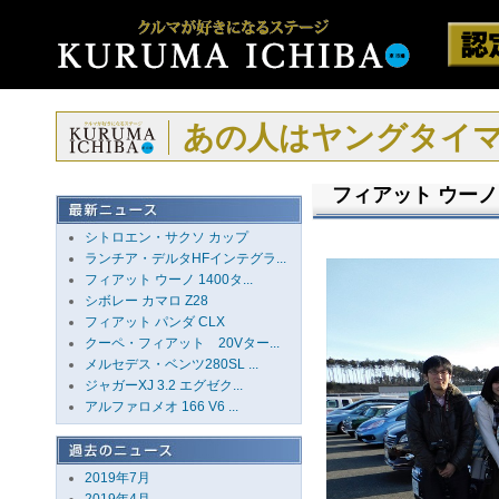
あの人はヤングタイ
フィアット ウーノ 
シトロエン・サクソ カップ
ランチア・デルタHFインテグラ...
フィアット ウーノ 1400タ...
シボレー カマロ Z28
フィアット パンダ CLX
クーペ・フィアット 20Vター...
メルセデス・ベンツ280SL ...
ジャガーXJ 3.2 エグゼク...
アルファロメオ 166 V6 ...
2019年7月