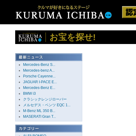
お宝を探せ!
Mercedes-Benz S...
Mercedes-benz A...
Porsche Cayenne...
JAGUAR I-PACE E...
Mercedes-Benz E...
BMW i3
クラシックレンジローバー
メルセデス・ベンツ EQC 1...
M-Benz ML 350 B...
MASERATI Gran T...