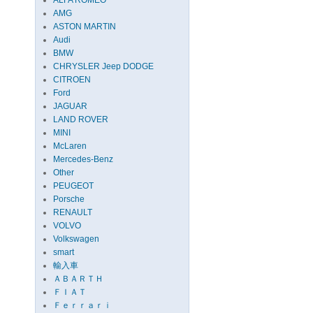
ALFA ROMEO
AMG
ASTON MARTIN
Audi
BMW
CHRYSLER Jeep DODGE
CITROEN
Ford
JAGUAR
LAND ROVER
MINI
McLaren
Mercedes-Benz
Other
PEUGEOT
Porsche
RENAULT
VOLVO
Volkswagen
smart
輸入車
ＡＢＡＲＴＨ
ＦＩＡＴ
Ｆｅｒｒａｒｉ