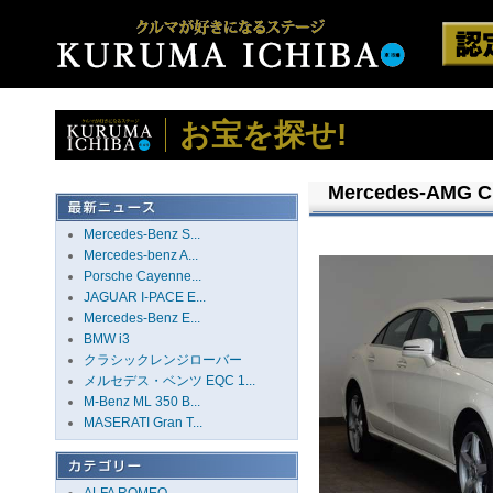
お宝を探せ!
Mercedes-AMG 
Mercedes-Benz S...
Mercedes-benz A...
Porsche Cayenne...
JAGUAR I-PACE E...
Mercedes-Benz E...
BMW i3
クラシックレンジローバー
メルセデス・ベンツ EQC 1...
M-Benz ML 350 B...
MASERATI Gran T...