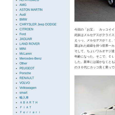
ALFA ROMEO
AMG
ASTON MARTIN
Audi
BMW
CHRYSLER Jeep DODGE
CITROEN
今回の「お宝」 カッコイイ
Ford
此奴はメルセデスがクライス
JAGUAR
えっっ、メルセデスが！と、
LAND ROVER
選ばれた経緯を持つ世界一カ
MINI
そして、ちょいワルオヤジ達
McLaren
年齢になった。そこで、ＣＬ
Mercedes-Benz
した。新車には届かなくとも
Other
の３０代にカッコ良く乗って
PEUGEOT
Porsche
RENAULT
VOLVO
Volkswagen
smart
輸入車
ＡＢＡＲＴＨ
ＦＩＡＴ
Ｆｅｒｒａｒｉ