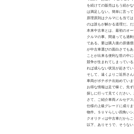
を続けての販売はもう続かな
は満足しない。簡単に言って
原理原則はクルマにも当ては
のは誰もが解かる道理だ。だ
本来中古車とは、最初のオー
クルマの事。間違っても過剰
である。要は購入後の原価償
が中古車選びの面白さでもあ
ことが出来る便利な世の中に
競争が生まれてしまっている
れば成らない状況が起きてい
そして、遠くよりご近所さん
車両がポチポチ出始めていま
お得な情報は足で稼ぐ。先ず
探しに行って見てください。
さて、ご紹介車両メルセデス
仕様の上級グレードに成りま
物件。ＳＵＶらしい四角いシ
クオリティは中古車だからこ
以下、ありそうで、そうない