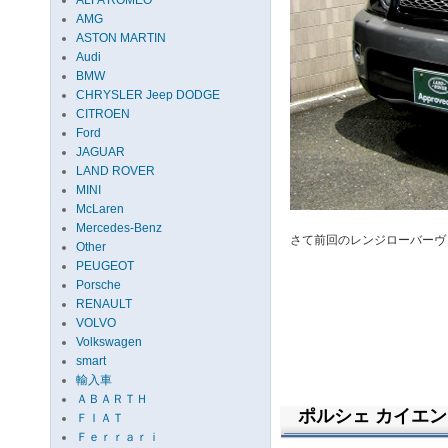
ALFA ROMEO
AMG
ASTON MARTIN
Audi
BMW
CHRYSLER Jeep DODGE
CITROEN
Ford
JAGUAR
LAND ROVER
MINI
McLaren
Mercedes-Benz
さて前回のレンジローバーヴ
Other
PEUGEOT
Porsche
RENAULT
VOLVO
Volkswagen
smart
輸入車
ＡＢＡＲＴＨ
ポルシェ カイエン G
ＦＩＡＴ
Ｆｅｒｒａｒｉ