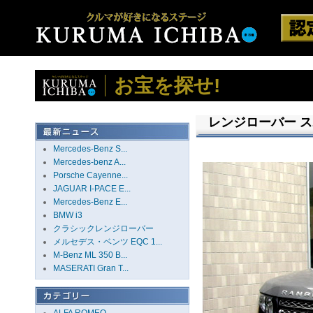
お宝を探せ!
レンジローバー スポ
Mercedes-Benz S...
Mercedes-benz A...
Porsche Cayenne...
JAGUAR I-PACE E...
Mercedes-Benz E...
BMW i3
クラシックレンジローバー
メルセデス・ベンツ EQC 1...
M-Benz ML 350 B...
MASERATI Gran T...