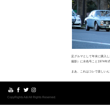
足グルマとして年末に購入し
撮影）に水色号こと1974年
まあ、これはコレで楽しいん
CopyRights A&I All Rights Reserved.